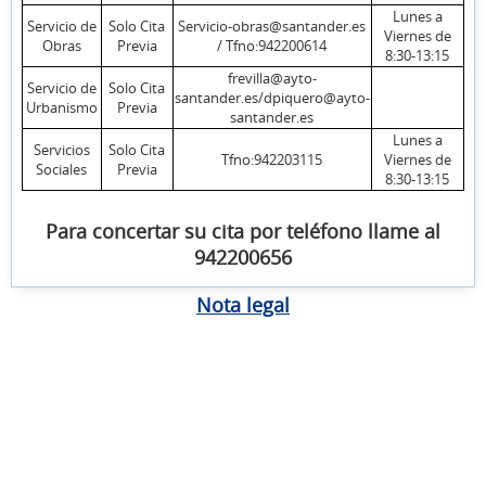
Lunes a
Servicio de
Solo Cita
Servicio-obras@santander.es
Viernes de
Obras
Previa
/ Tfno:942200614
8:30-13:15
frevilla@ayto-
Servicio de
Solo Cita
santander.es/dpiquero@ayto-
Urbanismo
Previa
santander.es
Lunes a
Servicios
Solo Cita
Tfno:942203115
Viernes de
Sociales
Previa
8:30-13:15
Para concertar su cita por teléfono llame al
942200656
Nota legal